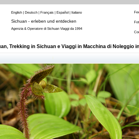
Fe
English
|
Deutsch
|
Français
|
Español
|
Italiano
Sichuan - erleben und entdecken
Fo
Agenzia & Operatore di Sichuan Viaggi da 1994
Con
uan, Trekking in Sichuan e Viaggi in Macchina di Noleggio 