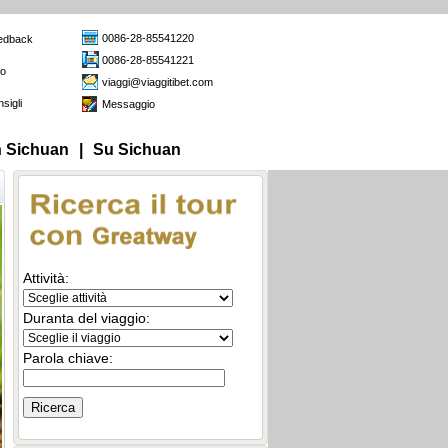
0086-28-85541220
edback
0086-28-85541221
to
viaggi@viaggitibet.com
sigli
Messaggio
in Sichuan
|
Su Sichuan
Attività:
Duranta del viaggio:
Parola chiave: